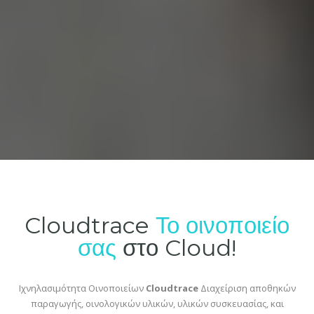
Cloudtrace
Το οινοποιείο
σας
στο Cloud!
Ιχνηλασιμότητα Οινοποιείων
Cloudtrace
Διαχείριση αποθηκών
παραγωγής, οινολογικών υλικών, υλικών συσκευασίας, και